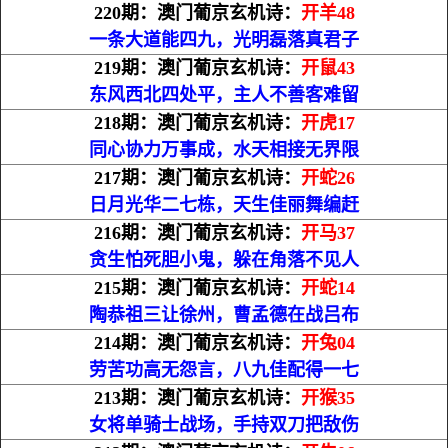
220期：澳门葡京玄机诗：
开羊48
一条大道能四九，光明磊落真君子
219期：澳门葡京玄机诗：
开鼠43
东风西北四处平，主人不善客难留
218期：澳门葡京玄机诗：
开虎17
同心协力万事成，水天相接无界限
217期：澳门葡京玄机诗：
开蛇26
日月光华二七栋，天生佳丽舞编赶
216期：澳门葡京玄机诗：
开马37
贪生怕死胆小鬼，躲在角落不见人
215期：澳门葡京玄机诗：
开蛇14
陶恭祖三让徐州，曹孟德在战吕布
214期：澳门葡京玄机诗：
开兔04
劳苦功高无怨言，八九佳配得一七
213期：澳门葡京玄机诗：
开猴35
女将单骑士战场，手持双刀把敌伤