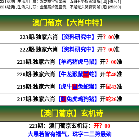
221期澳门生活开门联：双龙抢宝宝出来，五哥有勢权贵知 解 [出] [48761]
221期澳门生活关门联：金屋藏娇定富贵，不是蛇头哭衰衰 解 [定] [25260]
澳门葡京【六肖中特】
223期:独家六肖
【资料研究中】
开
？00
准
222期:独家六肖
【资料研究中】
开
？00
准
221期:独家六肖
【羊鸡猪虎马鼠】
开
？00
准
220期:独家六肖
【牛龙猴鼠
羊
蛇】
开
羊48
准
219期:独家六肖
【虎牛
鼠
兔蛇猴】
开
鼠43
准
217期:独家六肖
【
蛇
兔虎鸡狗猪】
开
蛇26
准
【澳门葡京】玄机诗
221期：澳门葡京玄机诗：
开？00
大愚若智有福气，珠字二三势最劲