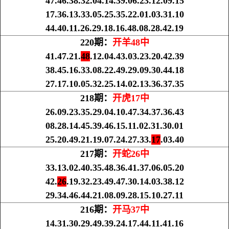
47.46.38.32.04.14.39.06.23.12.09.15
17.36.13.33.05.25.35.22.01.03.31.10
44.40.11.26.29.18.16.48.08.28.42.19
220期：
开羊48中
41.47.21.
48
.12.04.43.03.23.20.42.39
38.45.16.33.08.22.49.29.09.30.44.18
27.17.10.05.32.25.14.02.13.36.37.35
218期：
开虎17中
26.09.23.35.29.04.10.47.34.37.36.43
08.28.14.45.39.46.15.11.02.31.30.01
25.20.49.21.19.07.24.27.33.
17
.03.40
217期：
开蛇26中
33.13.02.40.35.48.36.41.37.06.05.20
42.
26
.19.32.23.49.47.30.14.03.38.12
29.34.46.44.21.08.09.28.15.10.27.11
216期：
开马37中
14.31.30.29.49.39.24.17.44.11.41.16