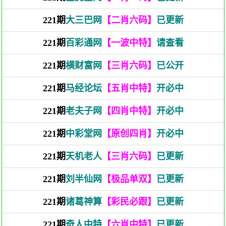
221期
大三巴网
【二肖六码】
已更新
221期
百彩通网
【一波中特】
请查看
221期
横财富网
【三肖六码】
已公开
221期
马经论坛
【五肖中特】
开必中
221期
老夫子网
【四肖中特】
开必中
221期
中彩堂网
【原创四肖】
开必中
221期
天机老人
【三肖六码】
已更新
221期
刘半仙网
【极品单双】
已更新
221期
诸葛神算
【彩民必跟】
已更新
221期
奇人中特
【六肖中特】
已更新