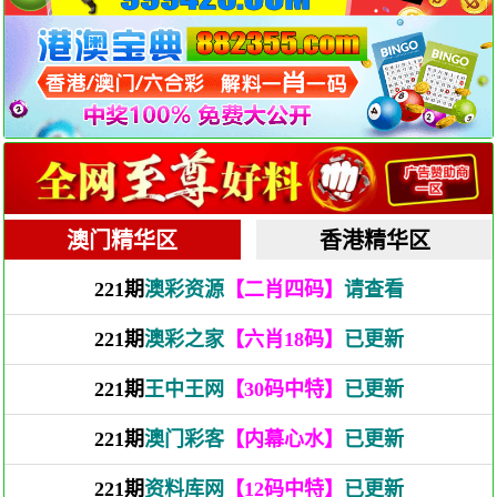
澳门精华区
香港精华区
221期
澳彩资源
【二肖四码】
请查看
221期
澳彩之家
【六肖18码】
已更新
221期
王中王网
【30码中特】
已更新
221期
澳门彩客
【内幕心水】
已更新
221期
资料库网
【12码中特】
已更新