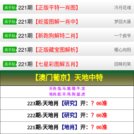
221期
【正版平特一肖图】
冷月花魂
高手贴
221期
【蛇蛋图解一肖中】
梦回大唐
高手贴
221期
【新跑狗解特二肖】
一个疯爷
高手贴
221期
【正版藏宝图解析】
暖心向阳
高手贴
221期
【七星彩图解五肖】
回眸的笑
高手贴
【澳门葡京】天地中特
天肖:兔-马-猴-猪-牛-龙
地肖:蛇-羊-鸡-狗-鼠-虎
223期:天地肖
【研究】
开：
？00准
222期:天地肖
【研究】
开：
？00准
221期:天地肖
【地肖】
开：
？00准