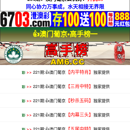
同心协力万事成，水天相接无界限
👍澳门葡京•高手榜一
【内平特肖】
221期:👍澳门葡京
独家提供
【三肖中特】
221期:👍澳门葡京
独家提供
【秒杀五码】
221期:👍澳门葡京
独家提供
【内幕三头】
221期:👍澳门葡京
独家提供
【五尾中特】
221期:👍澳门葡京
独家提供