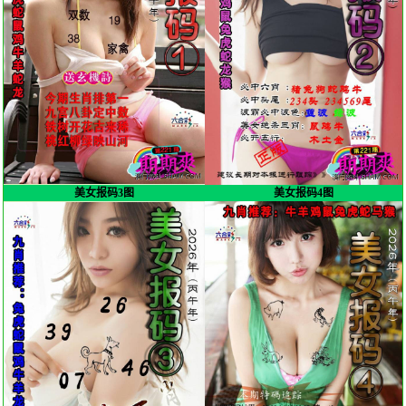
美女报码3图
美女报码4图