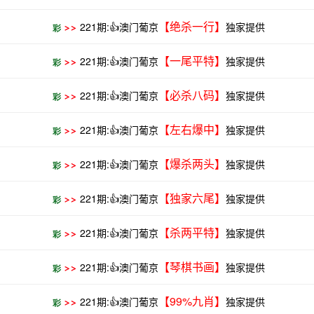
【绝杀一行】
221期:👍澳门葡京
独家提供
【一尾平特】
221期:👍澳门葡京
独家提供
【必杀八码】
221期:👍澳门葡京
独家提供
【左右爆中】
221期:👍澳门葡京
独家提供
【爆杀两头】
221期:👍澳门葡京
独家提供
【独家六尾】
221期:👍澳门葡京
独家提供
【杀两平特】
221期:👍澳门葡京
独家提供
【琴棋书画】
221期:👍澳门葡京
独家提供
【99%九肖】
221期:👍澳门葡京
独家提供