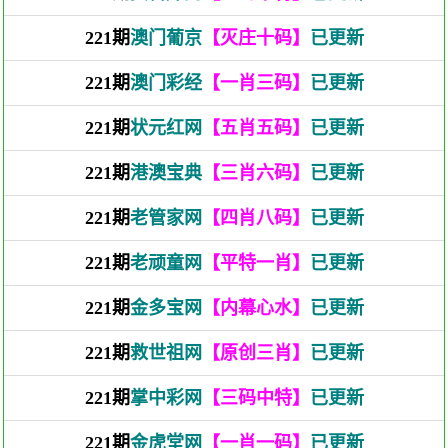
221期
澳门葡京
【灭庄十码】
已更新
221期
澳门彩经
【一肖三码】
已更新
221期
状元红网
【五肖五码】
已更新
221期
港澳宝典
【三肖六码】
已更新
221期
老管家网
【四肖八码】
已更新
221期
老顽童网
【平特一肖】
已更新
221期
金多宝网
【内幕心水】
已更新
221期
救世祖网
【原创三肖】
已更新
221期
掌中彩网
【三码中特】
已更新
221期
金虎堂网
【一肖一码】
已更新