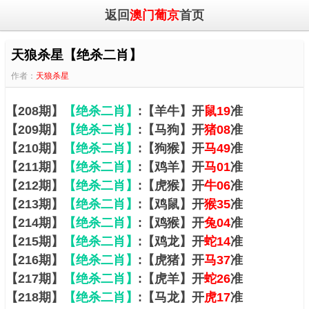
返回
澳门葡京
首页
天狼杀星【绝杀二肖】
作者：
天狼杀星
【208期】
【绝杀二肖】
:【羊牛】开
鼠19
准
【209期】
【绝杀二肖】
:【马狗】开
猪08
准
【210期】
【绝杀二肖】
:【狗猴】开
马49
准
【211期】
【绝杀二肖】
:【鸡羊】开
马01
准
【212期】
【绝杀二肖】
:【虎猴】开
牛06
准
【213期】
【绝杀二肖】
:【鸡鼠】开
猴35
准
【214期】
【绝杀二肖】
:【鸡猴】开
兔04
准
【215期】
【绝杀二肖】
:【鸡龙】开
蛇14
准
【216期】
【绝杀二肖】
:【虎猪】开
马37
准
【217期】
【绝杀二肖】
:【虎羊】开
蛇26
准
【218期】
【绝杀二肖】
:【马龙】开
虎17
准