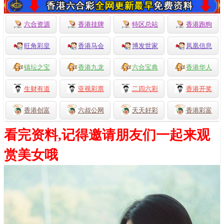
六合资源
香港挂牌
特区总站
香港跑狗
旺角彩皇
香港马会
博发世家
凤凰信息
镇坛之宝
香港九龙
六合宝典
香港华人
生财有道
亚视彩票
二四六彩
香港开奖
香港创富
六叔公网
天天好彩
香港彩富
看完资料,记得邀请朋友们一起来观
赏美女哦